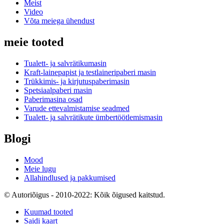
Meist
Video
Võta meiega ühendust
meie tooted
Tualett- ja salvrätikumasin
Kraft-lainepapist ja testlaineripaberi masin
Trükkimis- ja kirjutuspaberimasin
Spetsiaalpaberi masin
Paberimasina osad
Varude ettevalmistamise seadmed
Tualett- ja salvrätikute ümbertöötlemismasin
Blogi
Mood
Meie lugu
Allahindlused ja pakkumised
© Autoriõigus - 2010-2022: Kõik õigused kaitstud.
Kuumad tooted
Saidi kaart