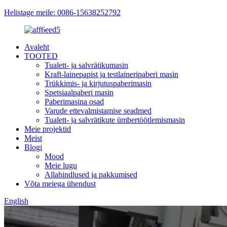
Helistage meile: 0086-15638252792
Avaleht
TOOTED
Tualett- ja salvrätikumasin
Kraft-lainepapist ja testlaineripaberi masin
Trükkimis- ja kirjutuspaberimasin
Spetsiaalpaberi masin
Paberimasina osad
Varude ettevalmistamise seadmed
Tualett- ja salvrätikute ümbertöötlemismasin
Meie projektid
Meist
Blogi
Mood
Meie lugu
Allahindlused ja pakkumised
Võta meiega ühendust
English