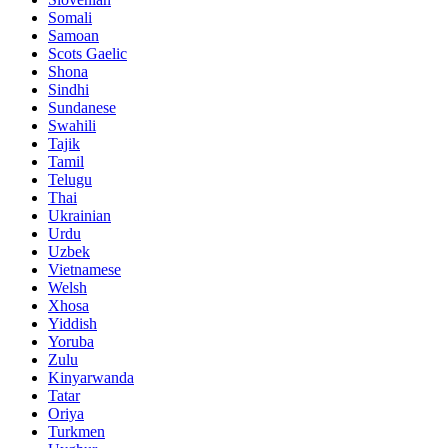
Somali
Samoan
Scots Gaelic
Shona
Sindhi
Sundanese
Swahili
Tajik
Tamil
Telugu
Thai
Ukrainian
Urdu
Uzbek
Vietnamese
Welsh
Xhosa
Yiddish
Yoruba
Zulu
Kinyarwanda
Tatar
Oriya
Turkmen