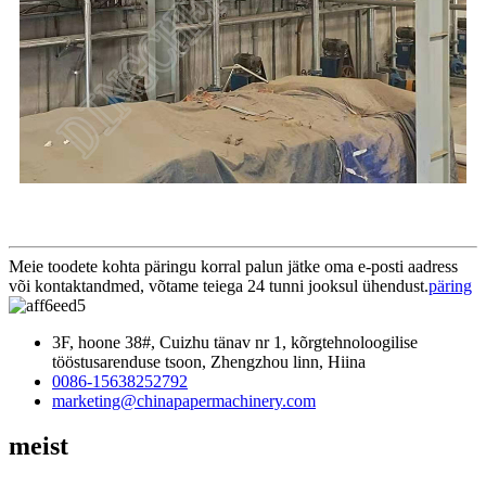
Meie toodete kohta päringu korral palun jätke oma e-posti aadress
või kontaktandmed, võtame teiega 24 tunni jooksul ühendust.
päring
3F, hoone 38#, Cuizhu tänav nr 1, kõrgtehnoloogilise
tööstusarenduse tsoon, Zhengzhou linn, Hiina
0086-15638252792
marketing@chinapapermachinery.com
meist