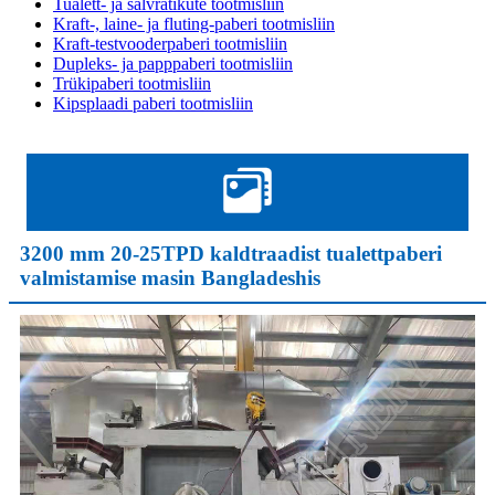
Tualett- ja salvrätikute tootmisliin
Kraft-, laine- ja fluting-paberi tootmisliin
Kraft-testvooderpaberi tootmisliin
Dupleks- ja papppaberi tootmisliin
Trükipaberi tootmisliin
Kipsplaadi paberi tootmisliin
3200 mm 20-25TPD kaldtraadist tualettpaberi
valmistamise masin Bangladeshis