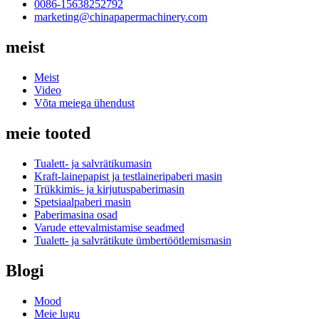
0086-15638252792
marketing@chinapapermachinery.com
meist
Meist
Video
Võta meiega ühendust
meie tooted
Tualett- ja salvrätikumasin
Kraft-lainepapist ja testlaineripaberi masin
Trükkimis- ja kirjutuspaberimasin
Spetsiaalpaberi masin
Paberimasina osad
Varude ettevalmistamise seadmed
Tualett- ja salvrätikute ümbertöötlemismasin
Blogi
Mood
Meie lugu