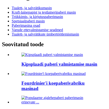
Tualett- ja salvrätikumasin
Kraft-lainepapist ja testlaineripaberi masin
Trükkimis- ja kirjutuspaberimasin
Spetsiaalpaberi masin
Paberimasina osad
Varude ettevalmistamise seadmed
Tualett- ja salvrätikute ümbertöötlemismasin
Soovitatud toode
Kipsplaadi paberi valmistamise masin
Fourdrinier'i koepaberivabriku
masinad