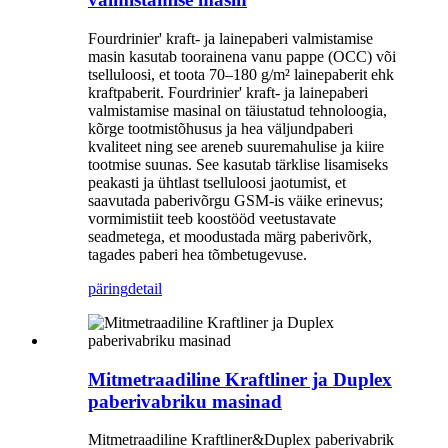
Fourdrinier' kraft- ja lainepaberi valmistamise
masin kasutab toorainena vanu pappe (OCC) või
tselluloosi, et toota 70–180 g/m² lainepaberit ehk
kraftpaberit. Fourdrinier' kraft- ja lainepaberi
valmistamise masinal on täiustatud tehnoloogia,
kõrge tootmistõhusus ja hea väljundpaberi
kvaliteet ning see areneb suuremahulise ja kiire
tootmise suunas. See kasutab tärklise lisamiseks
peakasti ja ühtlast tselluloosi jaotumist, et
saavutada paberivõrgu GSM-is väike erinevus;
vormimistiit teeb koostööd veetustavate
seadmetega, et moodustada märg paberivõrk,
tagades paberi hea tõmbetugevuse.
päring
detail
Mitmetraadiline Kraftliner ja Duplex
paberivabriku masinad
Mitmetraadiline Kraftliner&Duplex paberivabrik