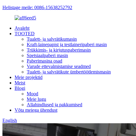
Helistage meile: 0086-15638252792
Avaleht
TOOTED
Tualett- ja salvrätikumasin
Kraft-lainepapist ja testlaineripaberi masin
Trükkimis- ja kirjutuspaberimasin
Spetsiaalpaberi masin
Paberimasina osad
Varude ettevalmistamise seadmed
Tualett- ja salvrätikute ümbertöötlemismasin
Meie projektid
Meist
Blogi
Mood
Meie lugu
Allahindlused ja pakkumised
Võta meiega ühendust
English