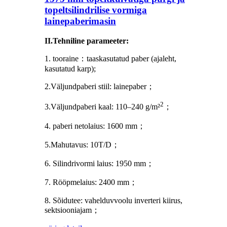
topeltsilindrilise vormiga
lainepaberimasin
II.Tehniline parameeter:
1. tooraine
：
taaskasutatud paber (ajaleht,
kasutatud karp);
2.Väljundpaberi stiil: lainepaber
；
2
3.Väljundpaberi kaal: 110–240 g/m²
；
4. paberi netolaius: 1600 mm
；
5.Mahutavus: 10T/D
；
6. Silindrivormi laius: 1950 mm
；
7. Rööpmelaius: 2400 mm
；
8. Sõidutee: vahelduvvoolu inverteri kiirus,
sektsiooniajam
；