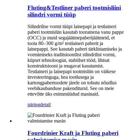
Fluting&Testliner paberi tootmisliini
silindri vormi tüüp
Silindrilise vormi tüüpi lainepapi ja testlaineri
paberi tootmisliin kasutab toorainena vanu pappe
(OCC) ja muid segajäätmepaberijäätmeid, et
toota 80–300 g/m² testlaineri paberit ja
lainepappi. See kasutab paberi tärklistamiseks ja
vormimiseks traditsioonilist silindrilist vormi,
küpset tehnoloogiat, stabiilset tööd, lihtsat
konstruktsiooni ja mugavat kasutamist.
Testlaineri ja lainepapi tootmisliin on väikese
investeeringuga, hea tootlusega ja
kartongpabertoodete järele on tohutu nõudlus
veebikaubanduse pakenditurul. See on meie
ettevõtte üks enimmüüdud masinaid.
päring
detail
Fourdrinier Kraft ja Fluting paberi
valmistamise masin