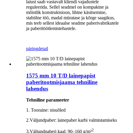
laiust saab vastavalt kliendi vajadustele
reguleerida. Sellel seadmel on kompaktne ja
mõistlik konstruktsioon, lihtne käsitsemine,
stabiilne töö, madal müratase ja kõrge saagikus,
mis teeb sellest ideaalse seadme paberivabrikutele
ja paberitöötlemistehastele.
päring
detail
1575 mm 10 T/D lainepapist
paberitootmisjaama tehniline
lahendus
Tehniline parameeter
1. Tooraine: nisuõled
2.Väljundpaber: lainepaber karbi valmistamiseks
2
3.Väljundpaberi kaal: 90–160 g/m²