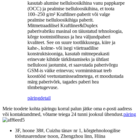
kasutab alumise tselluloosikihina vanu pappkarpe
(OCC) ja pealmise tselluloosikihina, et toota
100–250 g/m² Kraftliner-paberit või valge
pealmise tselluloosikihiga paberit.
Mitmetraadilisel Kraftliner&Duplex
paberivabriku masinal on täiustatud tehnoloogia,
kõrge tootmistõhusus ja hea väljundpaberi
kvaliteet. See on suure tootlikkusega, kiire ja
kahe-, kolme- või isegi viietraadilise
konstruktsiooniga, kasutab mitmepeakasti
erinevate kihtide tärklistamiseks ja ühtlast
tselluloosi jaotumist, et saavutada paberivõrgu
GSM-is väike erinevus; vormimistraat teeb
koostööd veetustamisseadmetega, et moodustada
märg paberivõrk, tagades paberi hea
tõmbetugevuse.
päring
detail
Meie toodete kohta päringu korral palun jätke oma e-posti aadress
või kontaktandmed, võtame teiega 24 tunni jooksul ühendust.
päring
3F, hoone 38#, Cuizhu tänav nr 1, kõrgtehnoloogilise
tööstusarenduse tsoon, Zhengzhou linn, Hiina