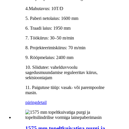
4.Mahutavus: 10T/D
5. Paberi netolaius: 1600 mm
6. Traadi laius: 1950 mm
7. Töökiirus: 30–50 m/min
8. Projekteerimiskiirus: 70 m/min
9. Rööpmelaius: 2400 mm
10. Sõidutee: vahelduvvoolu
sagedusmuundamise reguleeritav kiirus,
sektsiooniajam
11. Paigutuse tüüp: vasak- või parempoolne
masin.
päring
detail
1575 mm topeltkuivatiga purgi ja