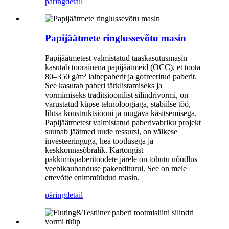
päring
detail
Papijäätmete ringlussevõtu masin
Papijäätmetest valmistatud taaskasutusmasin
kasutab toorainena papijäätmeid (OCC), et toota
80–350 g/m² lainepaberit ja gofreeritud paberit.
See kasutab paberi tärklistamiseks ja
vormimiseks traditsioonilist silindrivormi, on
varustatud küpse tehnoloogiaga, stabiilse töö,
lihtsa konstruktsiooni ja mugava käsitsemisega.
Papijäätmetest valmistatud paberivabriku projekt
suunab jäätmed uude ressursi, on väikese
investeeringuga, hea tootlusega ja
keskkonnasõbralik. Kartongist
pakkimispaberitoodete järele on tohutu nõudlus
veebikaubanduse pakenditurul. See on meie
ettevõtte enimmüüdud masin.
päring
detail