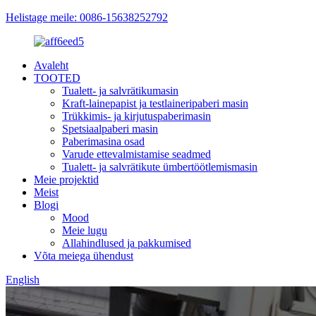
Helistage meile: 0086-15638252792
Avaleht
TOOTED
Tualett- ja salvrätikumasin
Kraft-lainepapist ja testlaineripaberi masin
Trükkimis- ja kirjutuspaberimasin
Spetsiaalpaberi masin
Paberimasina osad
Varude ettevalmistamise seadmed
Tualett- ja salvrätikute ümbertöötlemismasin
Meie projektid
Meist
Blogi
Mood
Meie lugu
Allahindlused ja pakkumised
Võta meiega ühendust
English