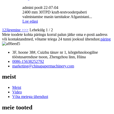
admini poolt 22-07-04
2400 mm 30TPD kraft-testvooderpaberi
valmistamise masin tarnitakse Afganistani...
Loe edasi
1
2
Järgmine >
>>
Lehekülg 1 / 2
Meie toodete kohta päringu korral palun jätke oma e-posti aadress
või kontaktandmed, võtame teiega 24 tunni jooksul ühendust.
päring
3F, hoone 38#, Cuizhu tänav nr 1, kõrgtehnoloogilise
tööstusarenduse tsoon, Zhengzhou linn, Hiina
0086-15638252792
marketing@chinapapermachinery.com
meist
Meist
Video
Võta meiega ühendust
meie tooted