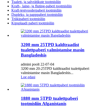
Tualett- ja salvrätikute tootmisliin
Kraft-, laine- ja fluting-paberi tootmisliin
Kraft-testvooderpaberi tootmisliin
Dupleks- ja papppaberi tootmisliin
Trükipaberi tootmisliin
Kipsplaadi paberi tootmisliin
3200 mm 25TPD kaldtraadist
tualettpaberi valmistamise masin
Bangladeshis
admini poolt 22-07-04
3200 mm 20-25TPD kaldtraadist tualettpaberi
valmistamise masin Bangladeshis...
Loe edasi
1880 mm 5TPD tualettpaberi
tootmisliin Afganistanis