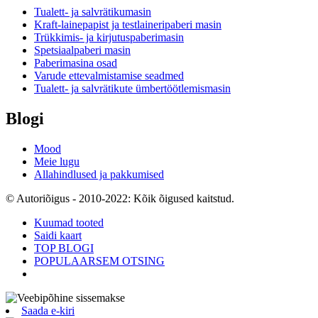
Tualett- ja salvrätikumasin
Kraft-lainepapist ja testlaineripaberi masin
Trükkimis- ja kirjutuspaberimasin
Spetsiaalpaberi masin
Paberimasina osad
Varude ettevalmistamise seadmed
Tualett- ja salvrätikute ümbertöötlemismasin
Blogi
Mood
Meie lugu
Allahindlused ja pakkumised
© Autoriõigus - 2010-2022: Kõik õigused kaitstud.
Kuumad tooted
Saidi kaart
TOP BLOGI
POPULAARSEM OTSING
Saada e-kiri