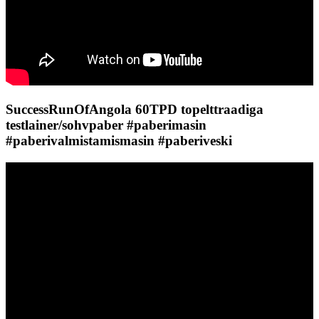
SuccessRunOfAngola 60TPD topelttraadiga
testlainer/sohvpaber #paberimasin
#paberivalmistamismasin #paberiveski