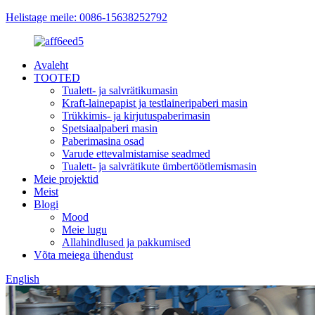
Helistage meile: 0086-15638252792
Avaleht
TOOTED
Tualett- ja salvrätikumasin
Kraft-lainepapist ja testlaineripaberi masin
Trükkimis- ja kirjutuspaberimasin
Spetsiaalpaberi masin
Paberimasina osad
Varude ettevalmistamise seadmed
Tualett- ja salvrätikute ümbertöötlemismasin
Meie projektid
Meist
Blogi
Mood
Meie lugu
Allahindlused ja pakkumised
Võta meiega ühendust
English