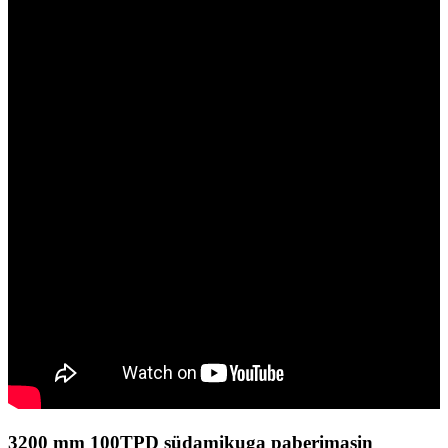
3200 mm 100TPD südamikuga paberimasin