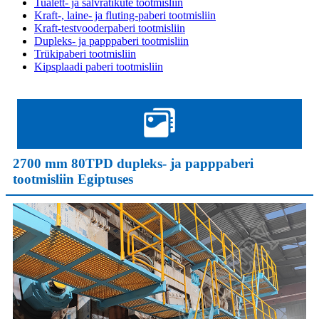
Tualett- ja salvrätikute tootmisliin
Kraft-, laine- ja fluting-paberi tootmisliin
Kraft-testvooderpaberi tootmisliin
Dupleks- ja papppaberi tootmisliin
Trükipaberi tootmisliin
Kipsplaadi paberi tootmisliin
2700 mm 80TPD dupleks- ja papppaberi
tootmisliin Egiptuses