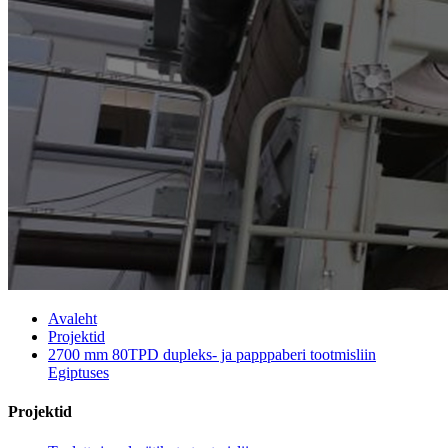
Avaleht
Projektid
2700 mm 80TPD dupleks- ja papppaberi tootmisliin
Egiptuses
Projektid