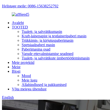
Helistage meile: 0086-15638252792
Avaleht
TOOTED
Tualett- ja salvrätikumasin
Kraft-lainepapist ja testlaineripaberi masin
Trükkimis- ja kirjutuspaberimasin
Spetsiaalpaberi masin
Paberimasina osad
Varude ettevalmistamise seadmed
Tualett- ja salvrätikute ümbertöötlemismasin
Meie projektid
Meist
Blogi
Mood
Meie lugu
Allahindlused ja pakkumised
Võta meiega ühendust
English