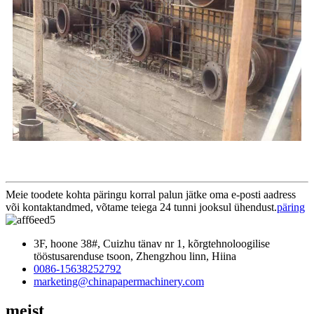
Meie toodete kohta päringu korral palun jätke oma e-posti aadress
või kontaktandmed, võtame teiega 24 tunni jooksul ühendust.
päring
3F, hoone 38#, Cuizhu tänav nr 1, kõrgtehnoloogilise
tööstusarenduse tsoon, Zhengzhou linn, Hiina
0086-15638252792
marketing@chinapapermachinery.com
meist