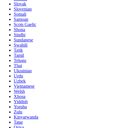
Slovak
Slovenian
Somali
Samoan
Scots Gaelic
Shona
Sindhi
Sundanese
Swahili
Tajik
Tamil
Telugu
Thai
Ukrainian
Urdu
Uzbek
Vietnamese
Welsh
Xhosa
Yiddish
Yoruba
Zulu
Kinyarwanda
Tatar
Oriya