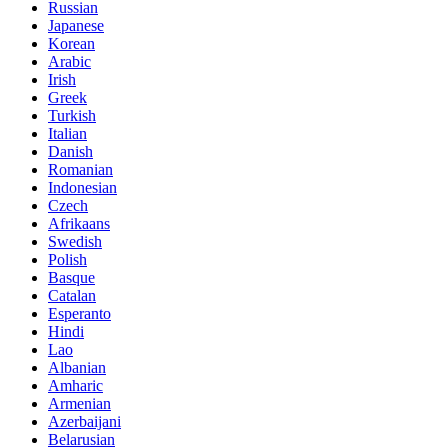
Russian
Japanese
Korean
Arabic
Irish
Greek
Turkish
Italian
Danish
Romanian
Indonesian
Czech
Afrikaans
Swedish
Polish
Basque
Catalan
Esperanto
Hindi
Lao
Albanian
Amharic
Armenian
Azerbaijani
Belarusian