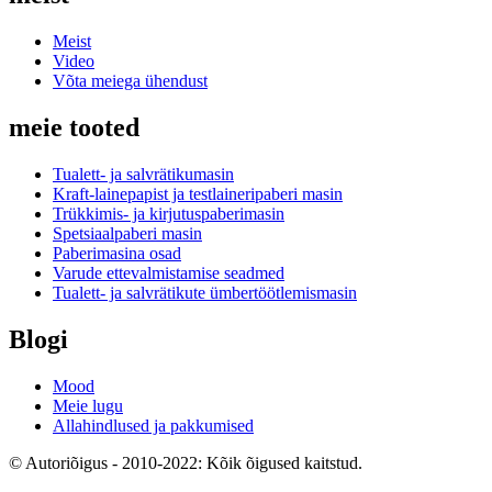
Meist
Video
Võta meiega ühendust
meie tooted
Tualett- ja salvrätikumasin
Kraft-lainepapist ja testlaineripaberi masin
Trükkimis- ja kirjutuspaberimasin
Spetsiaalpaberi masin
Paberimasina osad
Varude ettevalmistamise seadmed
Tualett- ja salvrätikute ümbertöötlemismasin
Blogi
Mood
Meie lugu
Allahindlused ja pakkumised
© Autoriõigus - 2010-2022: Kõik õigused kaitstud.